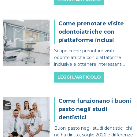
Dentista
Impianti
Infezione denti
CERCA
Estero
Ponte dentale
Mal di denti
Come prenotare visite
odontoiatriche con
Impianti dentali
Protesi Dentali
piattaforme inclusi
Scopri come prenotare visite
Sbiancamento dentale
odontoiatriche con piattaforme
inclusive e ottenere interessanti
vantaggi prendendosi cura della
LEGGI L'ARTICOLO
salute orale al meglio!
Come funzionano i buoni
pasto negli studi
dentistici
Buoni pasto negli studi dentistici: chi
ne ha diritto, soglie 2026 e differenze