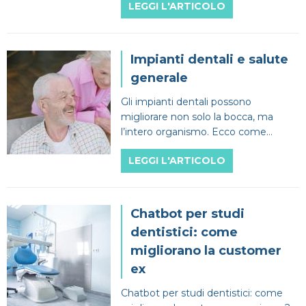
LEGGI L'ARTICOLO
Impianti dentali e salute
generale
Gli impianti dentali possono
migliorare non solo la bocca, ma
l’intero organismo. Ecco come
l’implantologia supporta il benessere
LEGGI L'ARTICOLO
generale.
Chatbot per studi
dentistici: come
migliorano la customer
ex
Chatbot per studi dentistici: come