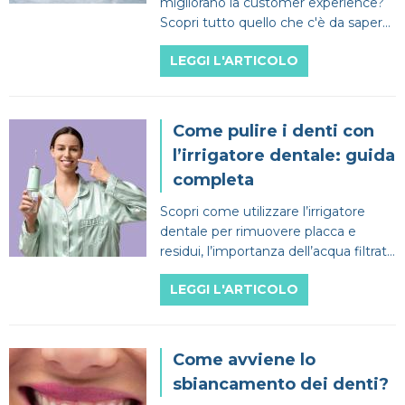
migliorano la customer experience?
Scopri tutto quello che c'è da sapere
per fare la differenza e aumentare gli
LEGGI L'ARTICOLO
introiti!
Come pulire i denti con
l’irrigatore dentale: guida
completa
Scopri come utilizzare l’irrigatore
dentale per rimuovere placca e
residui, l’importanza dell’acqua filtrata
di alta qualità e i benefici!
LEGGI L'ARTICOLO
Come avviene lo
sbiancamento dei denti?