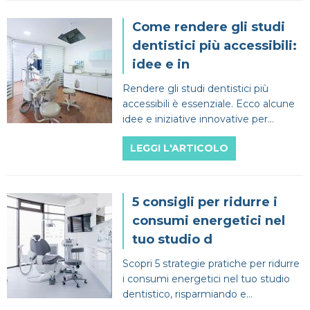
Come rendere gli studi
dentistici più accessibili:
idee e in
Rendere gli studi dentistici più
accessibili è essenziale. Ecco alcune
idee e iniziative innovative per
migliorare l’esperienza di ogni
LEGGI L'ARTICOLO
paziente.
5 consigli per ridurre i
consumi energetici nel
tuo studio d
Scopri 5 strategie pratiche per ridurre
i consumi energetici nel tuo studio
dentistico, risparmiando e
migliorando l'efficienza.