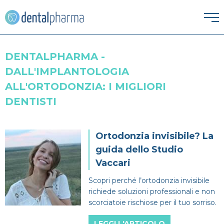
HOME
DENTALPHARMA -
DALL'IMPLANTOLOGIA
ESTETICA DENTALE
ALL'ORTODONZIA: I MIGLIORI
Corona dentale
DENTISTI
IGIENE ORALE
Igiene orale
Faccette Dentali
ORTODONZIA
Ortodonzia invisibile? La
guida dello Studio
Apparecchio
Lavare i denti
Intarsio dentale
PATOLOGIE
Vaccari
Alitosi
Endodonzia
Pulizia denti
Sbiancamento denti
Scopri perché l’ortodonzia invisibile
PROTESI
richiede soluzioni professionali e non
scorciatoie rischiose per il tuo sorriso.
Dentiera
Bruxismo
Ortodonzia
SPECIALISTI
LEGGI L'ARTICOLO