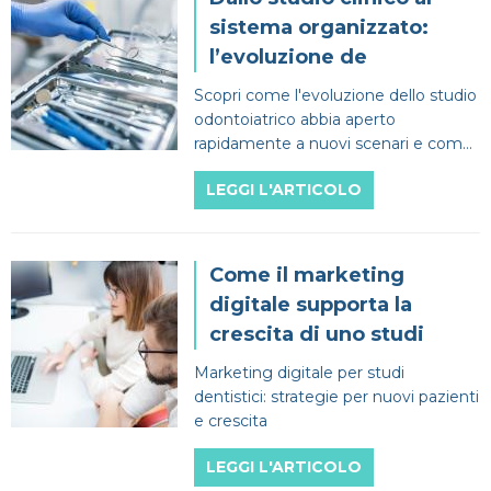
sistema organizzato:
l’evoluzione de
Scopri come l'evoluzione dello studio
odontoiatrico abbia aperto
rapidamente a nuovi scenari e come
si sia evoluto nel corso del tempo in
LEGGI L'ARTICOLO
modo rapido.
Come il marketing
digitale supporta la
crescita di uno studi
Marketing digitale per studi
dentistici: strategie per nuovi pazienti
e crescita
LEGGI L'ARTICOLO