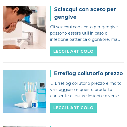
Dentista
Impianti
Infezione denti
Sciacqui con aceto per
CERCA
gengive
Estero
Ponte dentale
Mal di denti
Gli sciacqui con aceto per gengive
possono essere utili in caso di
Impianti dentali
Protesi Dentali
infezione batterica o gonfiore, ma
l'aceto può corrodere lo smalto dei
LEGGI L'ARTICOLO
Sbiancamento dentale
denti.
Erreflog collutorio prezzo
L' Erreflog collutorio prezzo è molto
vantaggioso e questo prodotto
consente di curare lesioni e diverse
patologie del cavo orale in modo
LEGGI L'ARTICOLO
rapido ed efficace.