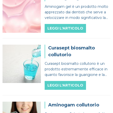
Aminogam gel è un prodotto molto
apprezzato dai dentisti che serve a
velocizzare in modo significativo la
guarigione del cavo orale.
LEGGI L'ARTICOLO
Curasept biosmalto
collutorio
Curasept biosmalto collutorio è un
prodotto estremamente efficace in
quanto favorisce la guarigione e la
rigenerazioni dopo lesioni orali anche
LEGGI L'ARTICOLO
serie.
Aminogam collutorio