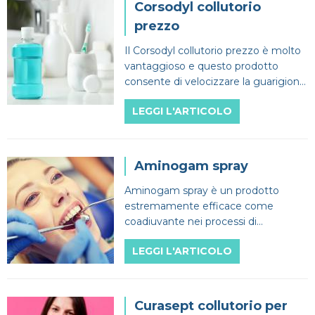
Corsodyl collutorio
prezzo
Il Corsodyl collutorio prezzo è molto
vantaggioso e questo prodotto
consente di velocizzare la guarigione
del cavo orale e di prevenire diverse
LEGGI L'ARTICOLO
patologie.
Aminogam spray
Aminogam spray è un prodotto
estremamente efficace come
coadiuvante nei processi di
rigenerazione della mucosa
LEGGI L'ARTICOLO
gengivale e contiene acido
ialuronico.
Curasept collutorio per