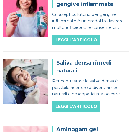
gengive infiammate
Curasept collutorio per gengive
infiammate è un prodotto davvero
molto efficace che consente di
prevenire efficacemente problemi
LEGGI L'ARTICOLO
gengivali anche molto gravi.
Saliva densa rimedi
naturali
Per contrastare la saliva densa è
possibile ricorrere a diversi rimedi
naturali e omeopatici ma occorre
anche andare dal dentista per una
LEGGI L'ARTICOLO
rapida diagnosi.
Aminogam gel