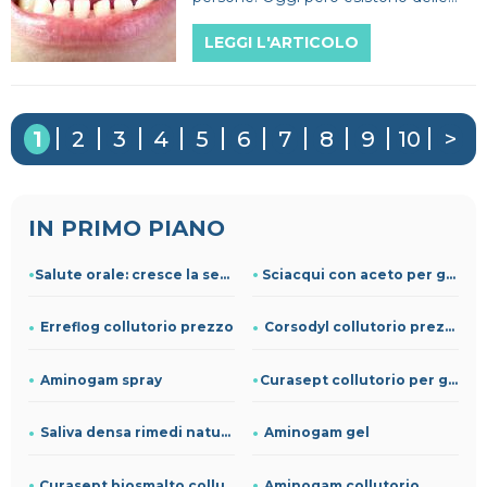
soluzioni molto efficaci come le
LEGGI L'ARTICOLO
faccette e le corone.
1
2
3
4
5
6
7
8
9
10
>
IN PRIMO PIANO
Salute orale: cresce la sensibilizzazione verso prevenzione
Sciacqui con aceto per gengive
Erreflog collutorio prezzo
Corsodyl collutorio prezzo
Aminogam spray
Curasept collutorio per gengive infiammate
Saliva densa rimedi naturali
Aminogam gel
Curasept biosmalto collutorio
Aminogam collutorio