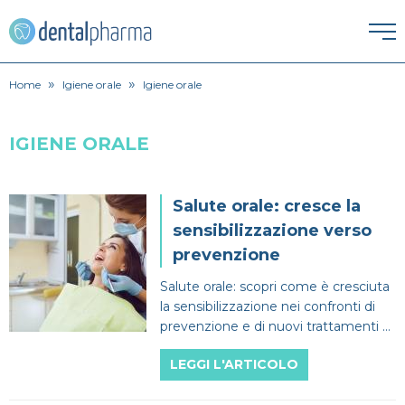
»
»
HOME
Home
Igiene orale
Igiene orale
ESTETICA DENTALE
IGIENE ORALE
Corona dentale
IGIENE ORALE
Salute orale: cresce la
Igiene orale
Faccette Dentali
sensibilizzazione verso
ORTODONZIA
prevenzione
Apparecchio
Lavare i denti
Intarsio dentale
PATOLOGIE
Salute orale: scopri come è cresciuta
la sensibilizzazione nei confronti di
Alitosi
Endodonzia
Pulizia denti
Sbiancamento denti
prevenzione e di nuovi trattamenti a
PROTESI
tutto vantaggio del paziente finale.
LEGGI L'ARTICOLO
Dentiera
Bruxismo
Ortodonzia
SPECIALISTI