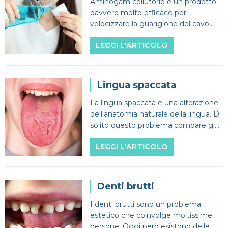
Aminogam collutorio è un prodotto
davvero molto efficace per
velocizzare la guarigione del cavo
orale e proteggere da patologie
LEGGI L'ARTICOLO
anche piuttosto gravi.
Lingua spaccata
La lingua spaccata è una alterazione
dell'anatomia naturale della lingua. Di
solito questo problema compare già
in tenera età per poi aggravarsi con il
LEGGI L'ARTICOLO
tempo.
Denti brutti
I denti brutti sono un problema
estetico che coinvolge moltissime
persone. Oggi però esistono delle