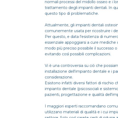
normali processi del midollo osseo e i lo
trattamento degli impianti dentali. In qu
questo tipo di problematiche.
Attualmente, gli impianti dentali osteoi
comunemente usata per ricostruire i de
Per questo, e data l'esistenza di numeros
essenziale appoggiarsi a cure mediche ce
modo più preciso possibile il successo o f
evitando così possibili complicazioni.
Vi è una controversia su ciò che possiam
installazione dell'impianto dentale e i pa
considerazione.
Esistono infatti diversi fattori di rischi
impianto dentale (psicosociali e sistemici,
pazienti, progettazione e qualità dell'imp
I maggiori esperti raccomandano comunque
utilizzano materiali di qualità e i cui imp
settore. Solo così sarete certi di ridurre a