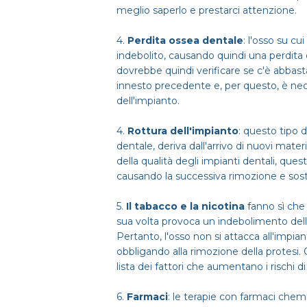
meglio saperlo e prestarci attenzione.
4.
Perdita ossea dentale
: l'osso su cu
indebolito, causando quindi una perdita 
dovrebbe quindi verificare se c'è abba
innesto precedente e, per questo, è neces
dell'impianto.
4.
Rottura dell'impianto
: questo tipo d
dentale, deriva dall'arrivo di nuovi materi
della qualità degli impianti dentali, quest
causando la successiva rimozione e sost
5.
Il tabacco e la nicotina
fanno sì che 
sua volta provoca un indebolimento della
Pertanto, l'osso non si attacca all'impi
obbligando alla rimozione della protesi. Q
lista dei fattori che aumentano i rischi d
6.
Farmaci
: le terapie con farmaci chemio