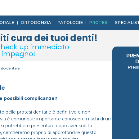
 ORALE
ORTODONZIA
PATOLOGIE
PROTESI
SPECIALIS
ti cura dei tuoi denti!
 check up immediato
a impegno!
PRE
D
Press
nto dentale
le
le possibili complicanze?
to delle protesi dentarie è definitivo e non
avia è comunque importante conoscere i rischi di un
 si potrebbero presentare dopo aver subito
olo, cercheremo proprio di approfondire questo