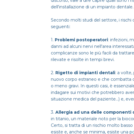
discorso, vale a dire capire quali sono i
dell'installazione di un impianto dentale.
Secondo molti studi del settore, i rischi 
seguenti:
1.
Problemi postoperatori
: infezioni, 
danni ad alcuni nervi nell'area interessata
complicanze sono le più facili da trattare
rilevate e risolte in tempi brevi.
2.
Rigetto di impianti dentali
: a volte
nuovo corpo estraneo e che combatta con
o meno gravi. In questi casi, è essenzi
indagare sui motivi che potrebbero aver c
situazione medica del paziente...) e, ev
3.
Allergia ad una delle componenti 
in titanio, un materiale noto per la biocom
Certo, si tratta di un rischio molto bas
esiste e, anche se minima, esiste una pos