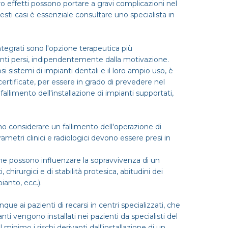
ro effetti possono portare a gravi complicazioni nel
esti casi è essenziale consultare uno specialista in
ntegrati sono l'opzione terapeutica più
nti persi, indipendentemente dalla motivazione.
i sistemi di impianti dentali e il loro ampio uso, è
rtificate, per essere in grado di prevedere nel
allimento dell'installazione di impianti supportati,
o considerare un fallimento dell'operazione di
rametri clinici e radiologici devono essere presi in
o che possono influenzare la sopravvivenza di un
 chirurgici e di stabilità protesica, abitudini dei
ianto, ecc.).
 ai pazienti di recarsi in centri specializzati, che
ianti vengono installati nei pazienti da specialisti del
l minimo i rischi derivanti dall'installazione di un