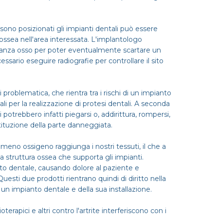
i sono posizionati gli impianti dentali può essere
ossea nell'area interessata. L'implantologo
stanza osso per poter eventualmente scartare un
sario eseguire radiografie per controllare il sito
i problematica, che rientra tra i rischi di un impianto
ali per la realizzazione di protesi dentali. A seconda
i potrebbero infatti piegarsi o, addirittura, rompersi,
ituzione della parte danneggiata.
meno ossigeno raggiunga i nostri tessuti, il che a
 struttura ossea che supporta gli impianti.
anto dentale, causando dolore al paziente e
uesti due prodotti rientrano quindi di diritto nella
i un impianto dentale e della sua installazione.
terapici e altri contro l'artrite interferiscono con i