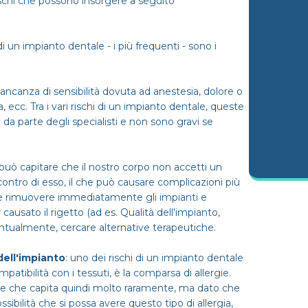
 rischi che possono insorgere a seguito
di un impianto dentale - i più frequenti - sono i
mancanza di sensibilità dovuta ad anestesia, dolore o
, ecc. Tra i vari rischi di un impianto dentale, queste
 da parte degli specialisti e non sono gravi se
, può capitare che il nostro corpo non accetti un
tro di esso, il che può causare complicazioni più
ale rimuovere immediatamente gli impianti e
ausato il rigetto (ad es. Qualità dell'impianto,
entualmente, cercare alternative terapeutiche.
dell'impianto
: uno dei rischi di un impianto dentale
patibilità con i tessuti, è la comparsa di allergie.
so e che capita quindi molto raramente, ma dato che
sibilità che si possa avere questo tipo di allergia,