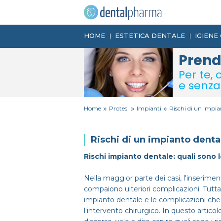
HOME
ESTETICA DENTALE
IGIENE
Prendi
Per te,
e senz
»
»
»
Home
Protesi
Impianti
Rischi di un impia
Rischi di un impianto denta
Rischi impianto dentale: quali sono 
Nella maggior parte dei casi, l'inserimen
compaiono ulteriori complicazioni. Tutt
impianto dentale e le complicazioni che
l'intervento chirurgico. In questo artic