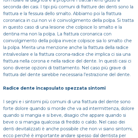
formulare la diagnosi e a proporre i trattamenti giusti a
seconda dei casi. I tipi più comuni di fratture dei denti sono la
frattura e la fessura dello smalto. Abbiamo poi la frattura
coronarica in cui non vi è coinvolgimento della polpa. Si tratta
in questo caso di una lesione che colpisce lo smalto e la
dentina ma non la polpa. La frattura coronarica con
coinvolgimento della polpa invece colpisce sia lo smalto che
la polpa. Merita una menzione anche la frattura della radice
intralveolare e la frattura corona-radice che implica ci sia una
frattura nella corona e nella radice del dente. In questi casi ci
sono diverse opzioni di trattamento. Nel caso più grave di
frattura del dente sarebbe necessaria l'estrazione del dente.
Radice dente incapsulato spezzata sintomi
I segni e i sintomi più comuni di una frattura del dente sono
forte dolore quando si morde che va ad intermittenza, dolore
quando si mangia e si beve, disagio che appare quando si
beve o si mangia qualcosa di freddo o caldo. Nel caso dei
denti devitalizzati è anche possibile che non vi siano sintomi,
ecco perché è importante andare spesso dal dentista per