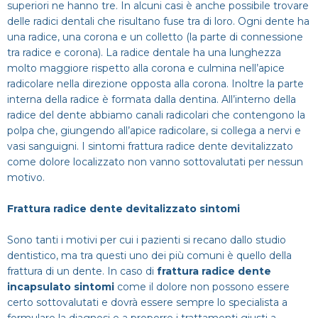
superiori ne hanno tre. In alcuni casi è anche possibile trovare
Dentista
Impianti
Infezione denti
delle radici dentali che risultano fuse tra di loro. Ogni dente ha
CERCA
una radice, una corona e un colletto (la parte di connessione
Estero
Ponte dentale
Mal di denti
tra radice e corona). La radice dentale ha una lunghezza
molto maggiore rispetto alla corona e culmina nell’apice
radicolare nella direzione opposta alla corona. Inoltre la parte
Impianti dentali
Protesi Dentali
interna della radice è formata dalla dentina. All’interno della
radice del dente abbiamo canali radicolari che contengono la
Sbiancamento dentale
polpa che, giungendo all’apice radicolare, si collega a nervi e
vasi sanguigni. I sintomi frattura radice dente devitalizzato
come dolore localizzato non vanno sottovalutati per nessun
motivo.
Frattura radice dente devitalizzato sintomi
Sono tanti i motivi per cui i pazienti si recano dallo studio
dentistico, ma tra questi uno dei più comuni è quello della
frattura di un dente. In caso di
frattura radice dente
incapsulato sintomi
come il dolore non possono essere
certo sottovalutati e dovrà essere sempre lo specialista a