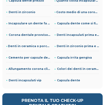
Capsula dente prezzo
Quanto costa incapsulare un dente
Denti in zirconio
Costo medio di una corona dentale
Incapsulare un dente fa male
Capsula dente come si fissa
Corona dentale provvisoria
Denti incapsulati prima e dopo
Denti in ceramica o porcellana prezzi
Denti in zirconio prima e dopo
Cemento per capsule dentali
Capsula irrita gengiva
Allungamento corona clinica
Colori dei denti in ceramica
Denti incapsulati vip
Capsula dente
PRENOTA IL TUO CHECK-UP