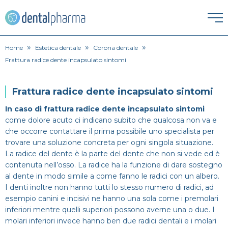
»
»
»
HOME
Home
Estetica dentale
Corona dentale
Frattura radice dente incapsulato sintomi
ESTETICA DENTALE
Frattura radice dente incapsulato sintomi
Corona dentale
IGIENE ORALE
In caso di frattura radice dente incapsulato sintomi
come dolore acuto ci indicano subito che qualcosa non va e
Igiene orale
Faccette Dentali
che occorre contattare il prima possibile uno specialista per
ORTODONZIA
trovare una soluzione concreta per ogni singola situazione.
Apparecchio
Lavare i denti
Intarsio dentale
La radice del dente è la parte del dente che non si vede ed è
PATOLOGIE
contenuta nell’osso. La radice ha la funzione di dare sostegno
al dente in modo simile a come fanno le radici con un albero.
Alitosi
Endodonzia
Pulizia denti
Sbiancamento denti
I denti inoltre non hanno tutti lo stesso numero di radici, ad
PROTESI
esempio canini e incisivi ne hanno una sola come i premolari
Dentiera
Bruxismo
Ortodonzia
inferiori mentre quelli superiori possono averne una o due. I
SPECIALISTI
molari inferiori invece hanno ben due radici dentali e i molari