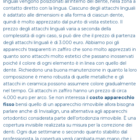
linguali vengono posizionati all’interno del dente, nella zona a
contatto diretto con la lingua. Ciascuno degli attacchi linguali
è adattato alle dimensioni e alla forma di ciascun dente,
quindi è molto apprezzato dal punto di vista estetico. Il
prezzo degli attacchi linguali varia a seconda della
complessità di ogni caso, si può dire che il prezzo di partenza
degli attacchi linguali è di 3.000 euro. Abbiamo poi gli
apparecchi trasparenti in zaffiro che sono molto apprezzati in
quanto sono attacchi molto estetici che passano inosservati
poiché il colore di ogni elemento è in linea con quello del
dente. Richiedono una buona manutenzione in quanto la loro
composizione è meno robusta di quelle metalliche e gli
attacchi in ceramica possono assumere colore gradualmente
nel tempo. Gli attacchi in zaffiro hanno un prezzo di circa
4.000 euro per arco. Se non interessa il
costo apparecchio
fisso
bensì quello di un apparecchio rimovibile allora bisogna
parlare anche di Invisalign, una alternativa agli apparecchi
ortodontici considerata parte dell’ortodonzia rimovibile. È una
copertura invisibile realizzata su misura per la correzione dei
denti. Ogni due settimane o secondo quanto stabilito dal
professionista, la copertura verrà cambiata man mano che i