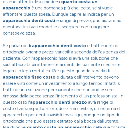
esame attento. Ma chiedersi
quanto costa un
Dentista
Impianti
Infezione denti
apparecchio
è una domanda più che lecita, se si vuole
CERCA
affrontare questa spesa. Dunque capire all'incirca per un
Estero
Ponte dentale
apparecchio denti costi
Mal di denti
e range di prezzo, può aiutare ad
orientarvi tra i vari modelli e a scegliere con maggiore
consapevolezza.
Impianti dentali
Protesi Dentali
Se parliamo di
apparecchio denti costo
e trattamenti di
ortodonzia avranno prezzi variabili a seconda dell'esigenza del
Sbiancamento dentale
paziente. Con l'apparecchio fisso si avrà una soluzione che
sarà attaccata direttamente ai denti del paziente mediante
legami in lega metallica. Per questo quando si parla di
apparecchio fisso costo
e durata dell'intervento devono
essere visti come un investimento a lungo tempo. Infatti si
tratta di una soluzione permanente che non può essere
rimossa dalla bocca senza l'intervento di un professionista. In
questo caso l'
apparecchio denti prezzo
avrà range di
costo diversi rispetto all'ortodonzia rimovibile, un sistema di
apparecchio per denti invisibili Invisalign, dunque un tipo di
ortodonzia che può essere estratto dalla bocca dall'utente.
Ma dunque
quanto costa un apparecchio
nella sua totalità