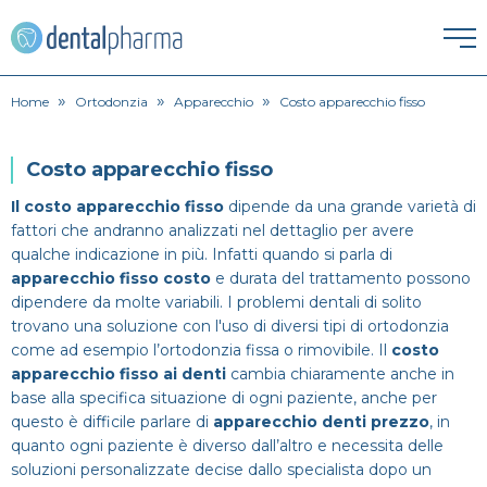
»
»
»
HOME
Home
Ortodonzia
Apparecchio
Costo apparecchio fisso
ESTETICA DENTALE
Costo apparecchio fisso
Corona dentale
Il costo apparecchio fisso
dipende da una grande varietà di
IGIENE ORALE
fattori che andranno analizzati nel dettaglio per avere
qualche indicazione in più. Infatti quando si parla di
Igiene orale
Faccette Dentali
apparecchio fisso costo
e durata del trattamento possono
ORTODONZIA
dipendere da molte variabili. I problemi dentali di solito
Apparecchio
Lavare i denti
Intarsio dentale
trovano una soluzione con l'uso di diversi tipi di ortodonzia
PATOLOGIE
come ad esempio l’ortodonzia fissa o rimovibile. Il
costo
apparecchio fisso ai denti
cambia chiaramente anche in
Alitosi
Endodonzia
Pulizia denti
Sbiancamento denti
base alla specifica situazione di ogni paziente, anche per
PROTESI
questo è difficile parlare di
apparecchio denti prezzo
, in
Dentiera
Bruxismo
Ortodonzia
quanto ogni paziente è diverso dall’altro e necessita delle
SPECIALISTI
soluzioni personalizzate decise dallo specialista dopo un