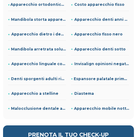
Apparecchio ortodontico e vertigini
Costo apparecchio fisso
Mandibola storta apparecchio
Apparecchio denti anni 80
Apparecchio dietro i denti
Apparecchio fisso nero
Mandibola arretrata soluzione
Apparecchio denti sotto
Apparecchio linguale costo
Invisalign opinioni negative
Denti sporgenti adulti rimedi
Espansore palatale prima e dopo
Apparecchio a stelline
Diastema
Malocclusione dentale adulti
Apparecchio mobile notturno
PRENOTA IL TUO CHECK-UP