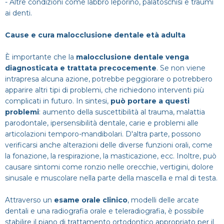
- Altre condizioni come labbro leporino, palatoschisi e traumi
ai denti.
Cause e cura malocclusione dentale età adulta
È importante che la
malocclusione dentale venga
diagnosticata e trattata precocemente
. Se non viene
intrapresa alcuna azione, potrebbe peggiorare o potrebbero
apparire altri tipi di problemi, che richiedono interventi più
complicati in futuro. In sintesi,
può portare a questi
problemi
: aumento della suscettibilità al trauma, malattia
parodontale, ipersensibilità dentale, carie e problemi alle
articolazioni temporo-mandibolari. D'altra parte, possono
verificarsi anche alterazioni delle diverse funzioni orali, come
la fonazione, la respirazione, la masticazione, ecc. Inoltre, può
causare sintomi come ronzio nelle orecchie, vertigini, dolore
sinusale e muscolare nella parte della mascella e mal di testa.
Attraverso un
esame orale clinico
, modelli delle arcate
dentali e una radiografia orale e teleradiografia, è possibile
stabilire il piano di trattamento ortodontico appropriato per il