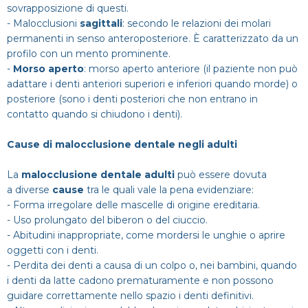
sovrapposizione di questi.
- Malocclusioni
sagittali
: secondo le relazioni dei molari
permanenti in senso anteroposteriore. È caratterizzato da un
profilo con un mento prominente.
-
Morso aperto
: morso aperto anteriore (il paziente non può
adattare i denti anteriori superiori e inferiori quando morde) o
posteriore (sono i denti posteriori che non entrano in
contatto quando si chiudono i denti).
Cause di malocclusione dentale negli adulti
La
malocclusione dentale adulti
può essere dovuta
a diverse
cause
tra le quali vale la pena evidenziare:
- Forma irregolare delle mascelle di origine ereditaria.
- Uso prolungato del biberon o del ciuccio.
- Abitudini inappropriate, come mordersi le unghie o aprire
oggetti con i denti.
- Perdita dei denti a causa di un colpo o, nei bambini, quando
i denti da latte cadono prematuramente e non possono
guidare correttamente nello spazio i denti definitivi.