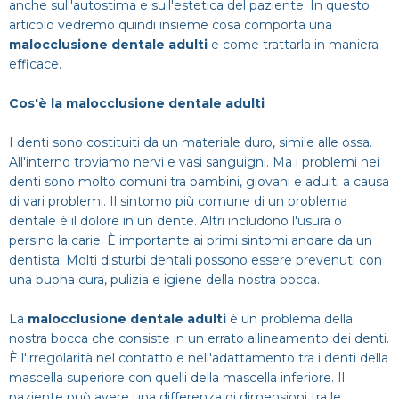
anche sull'autostima e sull'estetica del paziente. In questo
Dentista
Impianti
Infezione denti
articolo vedremo quindi insieme cosa comporta una
CERCA
malocclusione dentale adulti
e come trattarla in maniera
Estero
Ponte dentale
efficace.
Mal di denti
Cos'è la malocclusione dentale adulti
Impianti dentali
Protesi Dentali
I denti sono costituiti da un materiale duro, simile alle ossa.
All'interno troviamo nervi e vasi sanguigni. Ma i problemi nei
Sbiancamento dentale
denti sono molto comuni tra bambini, giovani e adulti a causa
di vari problemi. Il sintomo più comune di un problema
dentale è il dolore in un dente. Altri includono l'usura o
persino la carie. È importante ai primi sintomi andare da un
dentista. Molti disturbi dentali possono essere prevenuti con
una buona cura, pulizia e igiene della nostra bocca.
La
malocclusione dentale adulti
è un problema della
nostra bocca che consiste in un errato allineamento dei denti.
È l'irregolarità nel contatto e nell'adattamento tra i denti della
mascella superiore con quelli della mascella inferiore. Il
paziente può avere una differenza di dimensioni tra le