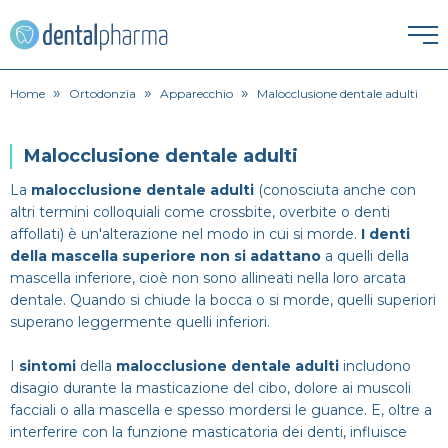
»
»
»
HOME
Home
Ortodonzia
Apparecchio
Malocclusione dentale adulti
ESTETICA DENTALE
Malocclusione dentale adulti
Corona dentale
La
malocclusione dentale adulti
(conosciuta anche con
IGIENE ORALE
altri termini colloquiali come crossbite, overbite o denti
affollati) è un'alterazione nel modo in cui si morde.
I denti
Igiene orale
Faccette Dentali
della mascella superiore non si adattano
a quelli della
ORTODONZIA
mascella inferiore, cioè non sono allineati nella loro arcata
Apparecchio
Lavare i denti
Intarsio dentale
dentale. Quando si chiude la bocca o si morde, quelli superiori
PATOLOGIE
superano leggermente quelli inferiori.
Alitosi
Endodonzia
Pulizia denti
Sbiancamento denti
I
sintomi
della
malocclusione dentale adulti
includono
PROTESI
disagio durante la masticazione del cibo, dolore ai muscoli
Dentiera
Bruxismo
Ortodonzia
facciali o alla mascella e spesso mordersi le guance. E, oltre a
SPECIALISTI
interferire con la funzione masticatoria dei denti, influisce