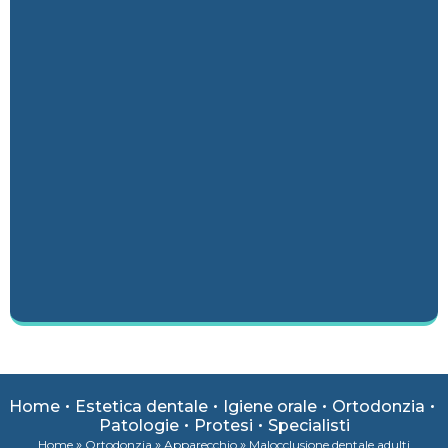
Home
Estetica dentale
Igiene orale
Ortodonzia
Patologie
Protesi
Specialisti
»
»
»
Home
Ortodonzia
Apparecchio
Malocclusione dentale adulti