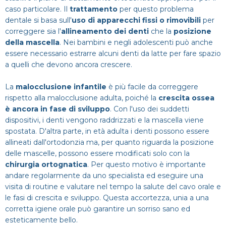
caso particolare. Il
trattamento
per questo problema
dentale si basa sull'
uso di apparecchi fissi o rimovibili
per
correggere sia l'
allineamento dei denti
che la
posizione
della mascella
. Nei bambini e negli adolescenti può anche
essere necessario estrarre alcuni denti da latte per fare spazio
a quelli che devono ancora crescere.
La
malocclusione infantile
è più facile da correggere
rispetto alla malocclusione adulta, poiché la
crescita ossea
è ancora in fase di sviluppo
. Con l'uso dei suddetti
dispositivi, i denti vengono raddrizzati e la mascella viene
spostata. D'altra parte, in età adulta i denti possono essere
allineati dall'ortodonzia ma, per quanto riguarda la posizione
delle mascelle, possono essere modificati solo con la
chirurgia ortognatica
. Per questo motivo è importante
andare regolarmente da uno specialista ed eseguire una
visita di routine e valutare nel tempo la salute del cavo orale e
le fasi di crescita e sviluppo. Questa accortezza, unia a una
corretta igiene orale può garantire un sorriso sano ed
esteticamente bello.