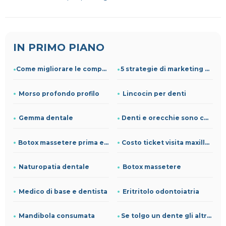
IN PRIMO PIANO
Come migliorare le competenze cliniche grazie alla formazion
5 strategie di marketing per studi dentistici
Morso profondo profilo
Lincocin per denti
Gemma dentale
Denti e orecchie sono collegati
Botox massetere prima e dopo
Costo ticket visita maxillo facciale
Naturopatia dentale
Botox massetere
Medico di base e dentista
Eritritolo odontoiatria
Mandibola consumata
Se tolgo un dente gli altri si allargano