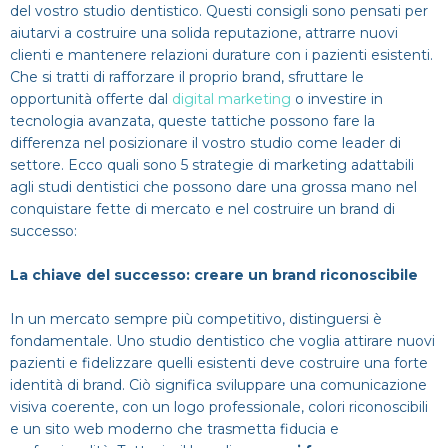
del vostro studio dentistico. Questi consigli sono pensati per
Dentista
Impianti
Infezione denti
aiutarvi a costruire una solida reputazione, attrarre nuovi
CERCA
clienti e mantenere relazioni durature con i pazienti esistenti.
Estero
Ponte dentale
Mal di denti
Che si tratti di rafforzare il proprio brand, sfruttare le
opportunità offerte dal
digital marketing
o investire in
tecnologia avanzata, queste tattiche possono fare la
Impianti dentali
Protesi Dentali
differenza nel posizionare il vostro studio come leader di
settore. Ecco quali sono 5 strategie di marketing adattabili
Sbiancamento dentale
agli studi dentistici che possono dare una grossa mano nel
conquistare fette di mercato e nel costruire un brand di
successo:
La chiave del successo: creare un brand riconoscibile
In un mercato sempre più competitivo, distinguersi è
fondamentale. Uno studio dentistico che voglia attirare nuovi
pazienti e fidelizzare quelli esistenti deve costruire una forte
identità di brand. Ciò significa sviluppare una comunicazione
visiva coerente, con un logo professionale, colori riconoscibili
e un sito web moderno che trasmetta fiducia e