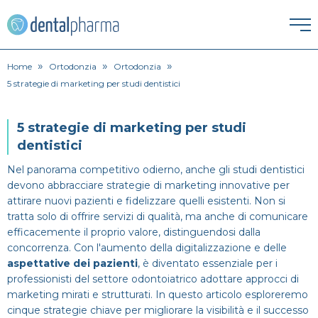
»
»
»
HOME
Home
Ortodonzia
Ortodonzia
5 strategie di marketing per studi dentistici
ESTETICA DENTALE
5 strategie di marketing per studi
Corona dentale
IGIENE ORALE
dentistici
Nel panorama competitivo odierno, anche gli studi dentistici
Igiene orale
Faccette Dentali
ORTODONZIA
devono abbracciare strategie di marketing innovative per
attirare nuovi pazienti e fidelizzare quelli esistenti. Non si
Apparecchio
Lavare i denti
Intarsio dentale
tratta solo di offrire servizi di qualità, ma anche di comunicare
PATOLOGIE
efficacemente il proprio valore, distinguendosi dalla
concorrenza. Con l'aumento della digitalizzazione e delle
Alitosi
Endodonzia
Pulizia denti
Sbiancamento denti
PROTESI
aspettative dei pazienti
, è diventato essenziale per i
professionisti del settore odontoiatrico adottare approcci di
Dentiera
Bruxismo
Ortodonzia
marketing mirati e strutturati. In questo articolo esploreremo
SPECIALISTI
cinque strategie chiave per migliorare la visibilità e il successo