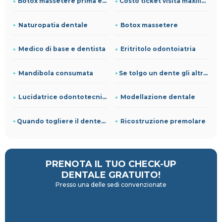
Botox massetere prima e dopo
Costo ticket visita maxillo facciale
Naturopatia dentale
Botox massetere
Medico di base e dentista
Eritritolo odontoiatria
Mandibola consumata
Se tolgo un dente gli altri si allargano
Lucidatrice odontotecnico
Modellazione dentale
Quando togliere il dente del giudizio
Ricostruzione premolare
PRENOTA IL TUO CHECK-UP
DENTALE GRATUITO!
Presso una delle sedi convenzionate