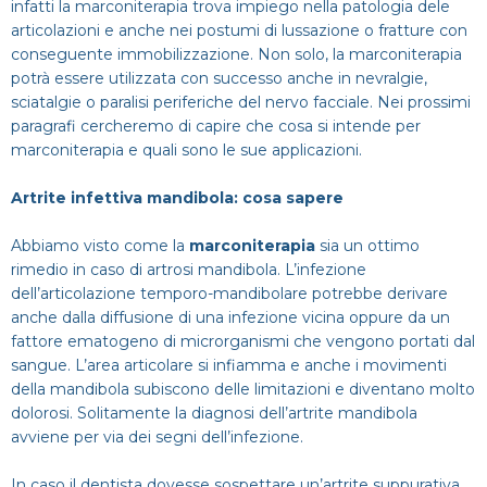
infatti la marconiterapia trova impiego nella patologia dele
Dentista
Impianti
Infezione denti
articolazioni e anche nei postumi di lussazione o fratture con
CERCA
conseguente immobilizzazione. Non solo, la marconiterapia
Estero
Ponte dentale
potrà essere utilizzata con successo anche in nevralgie,
Mal di denti
sciatalgie o paralisi periferiche del nervo facciale. Nei prossimi
paragrafi cercheremo di capire che cosa si intende per
Impianti dentali
Protesi Dentali
marconiterapia e quali sono le sue applicazioni.
Artrite infettiva mandibola: cosa sapere
Sbiancamento dentale
Abbiamo visto come la
marconiterapia
sia un ottimo
rimedio in caso di artrosi mandibola. L’infezione
dell’articolazione temporo-mandibolare potrebbe derivare
anche dalla diffusione di una infezione vicina oppure da un
fattore ematogeno di microrganismi che vengono portati dal
sangue. L’area articolare si infiamma e anche i movimenti
della mandibola subiscono delle limitazioni e diventano molto
dolorosi. Solitamente la diagnosi dell’artrite mandibola
avviene per via dei segni dell’infezione.
In caso il dentista dovesse sospettare un’artrite suppurativa