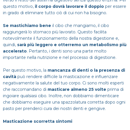
verso il resto del sistema digestivo senza questo enzima. Per
questo motivo,
il corpo dovrà lavorare il doppio
per essere
in grado di eliminare tutto ciò di cui non ha bisogno.
Se mastichiamo bene
il cibo che mangiamo, il cibo
raggiungerà lo stomaco più lavorato. Questo facilita
notevolmente il funzionamento della nostra digestione e,
quindi,
sarà più leggero e otterremo un metabolismo più
accelerato
. Pertanto, i denti sono una parte molto
importante nella nutrizione e nel processo di digestione.
Per questo motivo, la
mancanza di denti o la presenza di
cavità
può rendere difficile la masticazione e influenzare
negativamente la salute del tuo corpo. Ci sono molti esperti
che raccomandano di
masticare almeno 25 volte
prima di
ingoiare qualsiasi cibo. Inoltre, non dobbiamo dimenticare
che dobbiamo eseguire una spazzolatura corretta dopo ogni
pasto per prenderci cura dei nostri denti e gengive.
Masticazione scorretta sintomi