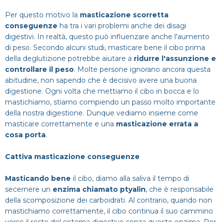
Dentista
Impianti
Infezione denti
Per questo motivo la
masticazione scorretta
CERCA
conseguenze
ha tra i vari problemi anche dei disagi
Estero
Ponte dentale
Mal di denti
digestivi. In realtà, questo può influenzare anche l'aumento
di peso. Secondo alcuni studi, masticare bene il cibo prima
della deglutizione potrebbe aiutare a
ridurre l'assunzione e
Impianti dentali
Protesi Dentali
controllare il peso
. Molte persone ignorano ancora questa
abitudine, non sapendo che è decisivo avere una buona
Sbiancamento dentale
digestione. Ogni volta che mettiamo il cibo in bocca e lo
mastichiamo, stiamo compiendo un passo molto importante
della nostra digestione. Dunque vediamo insieme come
masticare correttamente e una
masticazione errata a
cosa porta
.
Cattiva masticazione conseguenze
Masticando bene
il cibo, diamo alla saliva il tempo di
secernere un
enzima chiamato ptyalin
, che è responsabile
della scomposizione dei carboidrati. Al contrario, quando non
mastichiamo correttamente, il cibo continua il suo cammino