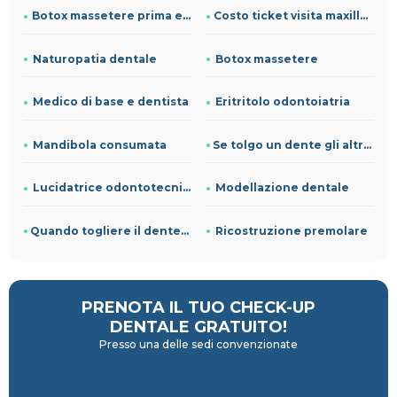
Botox massetere prima e dopo
Costo ticket visita maxillo facciale
Naturopatia dentale
Botox massetere
Medico di base e dentista
Eritritolo odontoiatria
Mandibola consumata
Se tolgo un dente gli altri si allargano
Lucidatrice odontotecnico
Modellazione dentale
Quando togliere il dente del giudizio
Ricostruzione premolare
PRENOTA IL TUO CHECK-UP
DENTALE GRATUITO!
Presso una delle sedi convenzionate