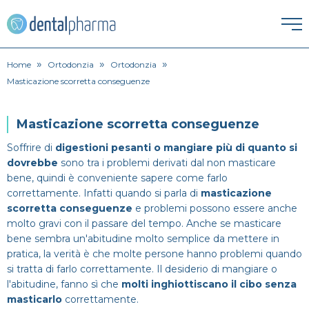
»
»
»
HOME
Home
Ortodonzia
Ortodonzia
Masticazione scorretta conseguenze
ESTETICA DENTALE
Masticazione scorretta conseguenze
Corona dentale
IGIENE ORALE
Soffrire di
digestioni pesanti o mangiare più di quanto si
dovrebbe
sono tra i problemi derivati dal non masticare
Igiene orale
Faccette Dentali
bene, quindi è conveniente sapere come farlo
ORTODONZIA
correttamente. Infatti quando si parla di
masticazione
Apparecchio
Lavare i denti
Intarsio dentale
scorretta conseguenze
e problemi possono essere anche
PATOLOGIE
molto gravi con il passare del tempo. Anche se masticare
bene sembra un'abitudine molto semplice da mettere in
Alitosi
Endodonzia
Pulizia denti
Sbiancamento denti
pratica, la verità è che molte persone hanno problemi quando
PROTESI
si tratta di farlo correttamente. Il desiderio di mangiare o
Dentiera
Bruxismo
Ortodonzia
l'abitudine, fanno sì che
molti inghiottiscano il cibo senza
SPECIALISTI
masticarlo
correttamente.