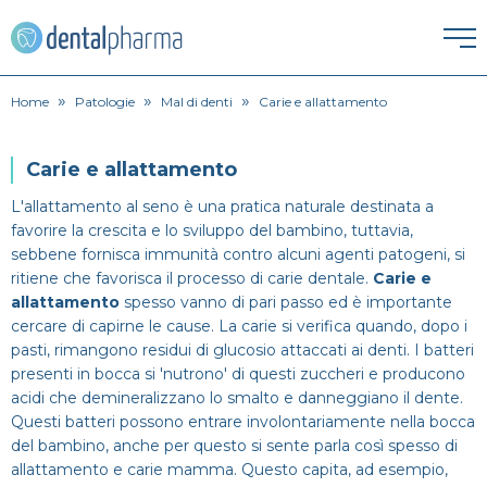
»
»
»
HOME
Home
Patologie
Mal di denti
Carie e allattamento
ESTETICA DENTALE
Carie e allattamento
Corona dentale
L'allattamento al seno è una pratica naturale destinata a
IGIENE ORALE
favorire la crescita e lo sviluppo del bambino, tuttavia,
sebbene fornisca immunità contro alcuni agenti patogeni, si
Igiene orale
Faccette Dentali
ritiene che favorisca il processo di carie dentale.
Carie e
ORTODONZIA
allattamento
spesso vanno di pari passo ed è importante
Apparecchio
Lavare i denti
Intarsio dentale
cercare di capirne le cause. La carie si verifica quando, dopo i
PATOLOGIE
pasti, rimangono residui di glucosio attaccati ai denti. I batteri
presenti in bocca si 'nutrono' di questi zuccheri e producono
Alitosi
Endodonzia
Pulizia denti
Sbiancamento denti
acidi che demineralizzano lo smalto e danneggiano il dente.
PROTESI
Questi batteri possono entrare involontariamente nella bocca
Dentiera
Bruxismo
Ortodonzia
del bambino, anche per questo si sente parla così spesso di
SPECIALISTI
allattamento e carie mamma. Questo capita, ad esempio,