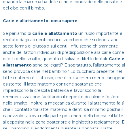
quando la mamma ha delle carie e condivide delle posate e
Dentista
Impianti
Infezione denti
del cibo con il bimbo.
CERCA
Estero
Ponte dentale
Carie e allattamento: cosa sapere
Mal di denti
Se parliamo di
carie e allattamento
un ruolo importante è
Impianti dentali
Protesi Dentali
recitato dagli alimenti ricchi di zucchero che si depositano
sotto forma di glucosio sui denti. Influiscono chiaramente
anche dei fattori individuali di predisposizione alla carie come
Sbiancamento dentale
difetti dello smalto, quantità di saliva e difetti dentali.
Carie e
allattamento
sono collegati? E soprattutto, l’allattamento al
seno provoca carie nel bambino? Lo zucchero presente nel
latte materno è il lattosio, che è lo zucchero meno cariogeno
esistente. Il latte materno contiene sostanze che
impediscono la crescita batterica e favoriscono la
remineralizzazione facilitando il deposito di calcio e fosforo
nello smalto. Inoltre la meccanica durante l'allattamento fa sì
che il contatto tra latte materno e denti sia minimo poiché il
capezzolo si trova nella parte posteriore della bocca e il latte
si deposita nella zona posteriore e inghiottito rapidamente. E
se il bambino si addormenta durante la poppata, il latte