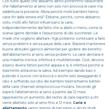
Con tutto quello che abbiamo detto potremmo riassumere
che l'allattamento al seno non solo non provoca la carie ma
addirittura la previene. Allora perché molti bambini hanno
carie fin dalla tenera età? Ebbene, perché, come abbiamo
visto, molti altri fattori influenzano la carie,
indipendentemente dal fatto che si allatti o meno, come la
scarsa igiene dentale e l'assunzione di cibi zuccherati. Le
madri che vogliono allattare i figli potranno continuare a farlo
senza problemi e senza paura della carie. Basterà mantenere
buone abitudini igienico-alimentari per godere dei benefici
dell’allattamento al seno senza problemi. La carie dentaria è
una malattia cronica, infettiva e multifattoriale. Cioè, devono
esserci diversi fattori perché appaia e sì, è infettiva perché si
trasmette attraverso la saliva. Ad esempio dando baci o
pulendo il ciuccio con la bocca o anche solo assaggiando il
cibo e soffiando sul cibo dei bambini trasmettiamo batteri
della carie chiamati streptococcus mutans. Secondo gli
esperti l'allattamento al seno a partire dai 12 mesi
rappresenta un aumento del rischio di carie rispetto a chi
viene allattato solo al seno fino a 12 mesi.
Carie e
allattamento
vanno spesso di pari passo e alcuni studi