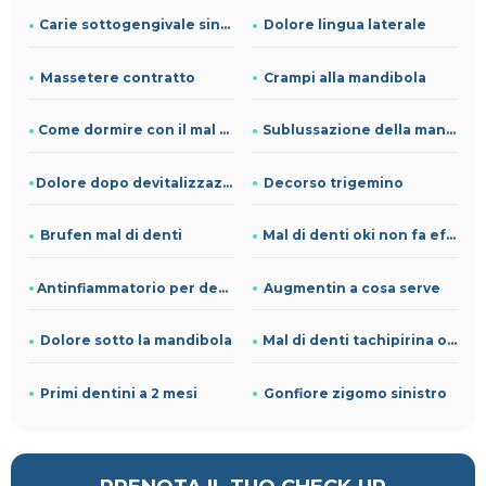
Carie sottogengivale sintomi
Dolore lingua laterale
Massetere contratto
Crampi alla mandibola
Come dormire con il mal di denti
Sublussazione della mandibola
Dolore dopo devitalizzazione quanto dura
Decorso trigemino
Brufen mal di denti
Mal di denti oki non fa effetto
Antinfiammatorio per denti e gengive
Augmentin a cosa serve
Dolore sotto la mandibola
Mal di denti tachipirina o oki
Primi dentini a 2 mesi
Gonfiore zigomo sinistro