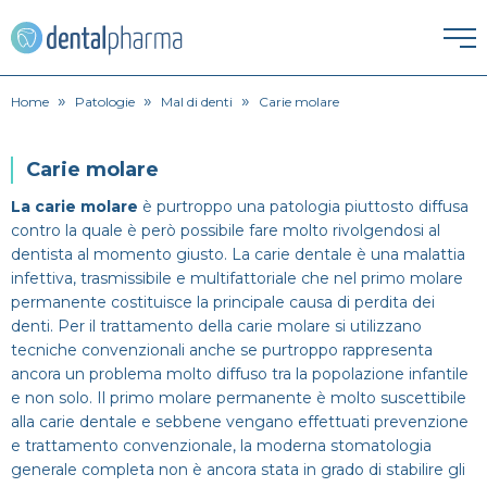
»
»
»
HOME
Home
Patologie
Mal di denti
Carie molare
ESTETICA DENTALE
Carie molare
Corona dentale
La carie molare
è purtroppo una patologia piuttosto diffusa
IGIENE ORALE
contro la quale è però possibile fare molto rivolgendosi al
dentista al momento giusto. La carie dentale è una malattia
Igiene orale
Faccette Dentali
infettiva, trasmissibile e multifattoriale che nel primo molare
ORTODONZIA
permanente costituisce la principale causa di perdita dei
Apparecchio
Lavare i denti
Intarsio dentale
denti. Per il trattamento della carie molare si utilizzano
PATOLOGIE
tecniche convenzionali anche se purtroppo rappresenta
ancora un problema molto diffuso tra la popolazione infantile
Alitosi
Endodonzia
Pulizia denti
Sbiancamento denti
e non solo. Il primo molare permanente è molto suscettibile
PROTESI
alla carie dentale e sebbene vengano effettuati prevenzione
Dentiera
Bruxismo
Ortodonzia
e trattamento convenzionale, la moderna stomatologia
SPECIALISTI
generale completa non è ancora stata in grado di stabilire gli