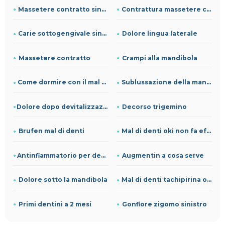
Massetere contratto sintomi
Contrattura massetere cause
Carie sottogengivale sintomi
Dolore lingua laterale
Massetere contratto
Crampi alla mandibola
Come dormire con il mal di denti
Sublussazione della mandibola
Dolore dopo devitalizzazione quanto dura
Decorso trigemino
Brufen mal di denti
Mal di denti oki non fa effetto
Antinfiammatorio per denti e gengive
Augmentin a cosa serve
Dolore sotto la mandibola
Mal di denti tachipirina o oki
Primi dentini a 2 mesi
Gonfiore zigomo sinistro