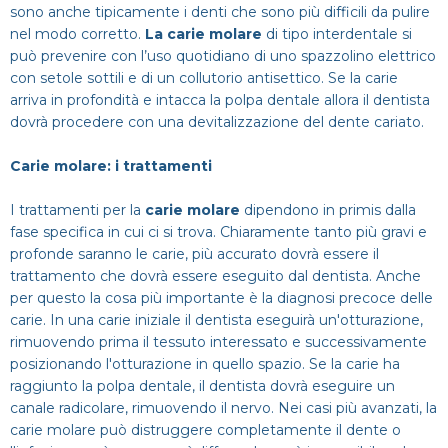
sono anche tipicamente i denti che sono più difficili da pulire
nel modo corretto.
La carie molare
di tipo interdentale si
può prevenire con l’uso quotidiano di uno spazzolino elettrico
con setole sottili e di un collutorio antisettico. Se la carie
arriva in profondità e intacca la polpa dentale allora il dentista
dovrà procedere con una devitalizzazione del dente cariato.
Carie molare: i trattamenti
I trattamenti per la
carie molare
dipendono in primis dalla
fase specifica in cui ci si trova. Chiaramente tanto più gravi e
profonde saranno le carie, più accurato dovrà essere il
trattamento che dovrà essere eseguito dal dentista. Anche
per questo la cosa più importante è la diagnosi precoce delle
carie. In una carie iniziale il dentista eseguirà un'otturazione,
rimuovendo prima il tessuto interessato e successivamente
posizionando l'otturazione in quello spazio. Se la carie ha
raggiunto la polpa dentale, il dentista dovrà eseguire un
canale radicolare, rimuovendo il nervo. Nei casi più avanzati, la
carie molare può distruggere completamente il dente o