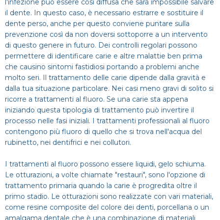
l'infezione può essere così diffusa che sarà impossibile salvare
il dente. In questo caso, è necessario estrarre e sostituire il
dente perso, anche per questo conviene puntare sulla
prevenzione così da non doversi sottoporre a un intervento
di questo genere in futuro. Dei controlli regolari possono
permettere di identificare carie e altre malattie ben prima
che causino sintomi fastidiosi portando a problemi anche
molto seri. Il trattamento delle carie dipende dalla gravità e
dalla tua situazione particolare. Nei casi meno gravi di solito si
ricorre a trattamenti al fluoro. Se una carie sta appena
iniziando questa tipologia di trattamento può invertire il
processo nelle fasi iniziali. I trattamenti professionali al fluoro
contengono più fluoro di quello che si trova nell'acqua del
rubinetto, nei dentifrici e nei collutori.
I trattamenti al fluoro possono essere liquidi, gelo schiuma.
Le otturazioni, a volte chiamate "restauri", sono l'opzione di
trattamento primaria quando la carie è progredita oltre il
primo stadio. Le otturazioni sono realizzate con vari materiali,
come resine composite del colore dei denti, porcellana o un
amalgama dentale che è una combinazione di materiali