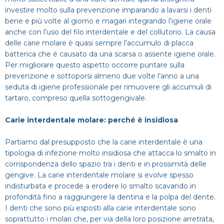
investire molto sulla prevenzione imparando a lavarsi i denti
bene e più volte al giorno e magari integrando l’igiene orale
anche con l’uso del filo interdentale e del collutorio. La causa
delle carie molare è quasi sempre l’accumulo di placca
batterica che è causato da una scarsa o assente igiene orale.
Per migliorare questo aspetto occorre puntare sulla
prevenzione e sottoporsi almeno due volte l’anno a una
seduta di igiene professionale per rimuovere gli accumuli di
tartaro, compreso quella sottogengivale.
Carie interdentale molare: perché è insidiosa
Partiamo dal presupposto che la carie interdentale è una
tipologia di infezione molto insidiosa che attacca lo smalto in
corrispondenza dello spazio tra i denti e in prossimità delle
gengive. La carie interdentale molare si evolve spesso
indisturbata e procede a erodere lo smalto scavando in
profondità fino a raggiungere la dentina e la polpa del dente.
I denti che sono più esposti alla carie interdentale sono
soprattutto i molari che, per via della loro posizione arretrata,