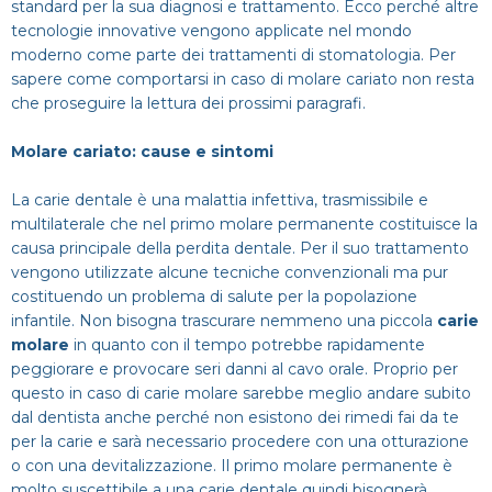
standard per la sua diagnosi e trattamento. Ecco perché altre
Dentista
Impianti
Infezione denti
tecnologie innovative vengono applicate nel mondo
CERCA
moderno come parte dei trattamenti di stomatologia. Per
Estero
Ponte dentale
sapere come comportarsi in caso di molare cariato non resta
Mal di denti
che proseguire la lettura dei prossimi paragrafi.
Impianti dentali
Protesi Dentali
Molare cariato: cause e sintomi
La carie dentale è una malattia infettiva, trasmissibile e
Sbiancamento dentale
multilaterale che nel primo molare permanente costituisce la
causa principale della perdita dentale. Per il suo trattamento
vengono utilizzate alcune tecniche convenzionali ma pur
costituendo un problema di salute per la popolazione
infantile. Non bisogna trascurare nemmeno una piccola
carie
molare
in quanto con il tempo potrebbe rapidamente
peggiorare e provocare seri danni al cavo orale. Proprio per
questo in caso di carie molare sarebbe meglio andare subito
dal dentista anche perché non esistono dei rimedi fai da te
per la carie e sarà necessario procedere con una otturazione
o con una devitalizzazione. Il primo molare permanente è
molto suscettibile a una carie dentale quindi bisognerà