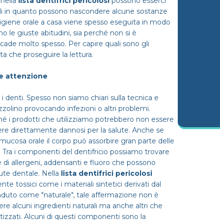
nella
lista dentifrici pericolosi
possono esserci
ali in quanto possono nascondere alcune sostanze
igiene orale a casa viene spesso eseguita in modo
 le giuste abitudini, sia perché non si è
cade molto spesso. Per capire quali sono gli
ta che proseguire la lettura.
are attenzione
i denti. Spesso non siamo chiari sulla tecnica e
zzolino provocando infezioni o altri problemi.
iché i prodotti che utilizziamo potrebbero non essere
ere direttamente dannosi per la salute. Anche se
a mucosa orale il corpo può assorbire gran parte delle
 Tra i componenti del dentifricio possiamo trovare
e di allergeni, addensanti e fluoro che possono
ute dentale. Nella
lista dentifrici pericolosi
e tossici come i materiali sintetici derivati dal
venduto come "naturale", tale affermazione non è
re alcuni ingredienti naturali ma anche altri che
tizzati. Alcuni di questi componenti sono la