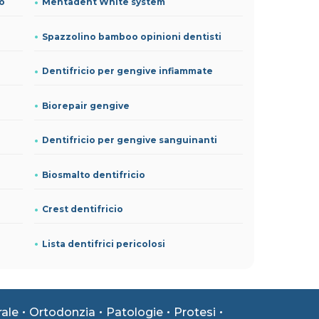
io
Mentadent White system
Spazzolino bamboo opinioni dentisti
Dentifricio per gengive infiammate
Biorepair gengive
Dentifricio per gengive sanguinanti
Biosmalto dentifricio
Crest dentifricio
Lista dentifrici pericolosi
rale
Ortodonzia
Patologie
Protesi