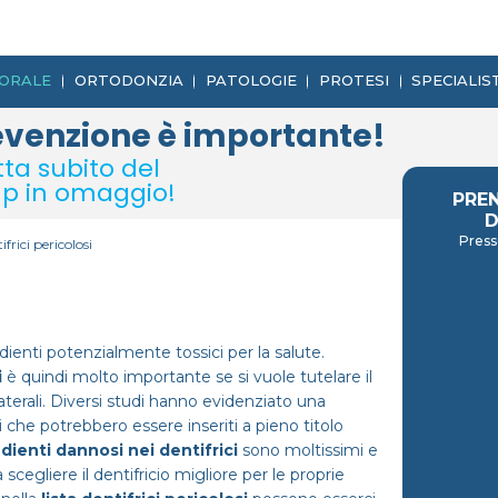
 ORALE
ORTODONZIA
PATOLOGIE
PROTESI
SPECIALIS
evenzione è importante!
tta subito del
p in omaggio!
PRE
D
Press
ifrici pericolosi
redienti potenzialmente tossici per la salute.
i
è quindi molto importante se si vuole tutelare il
llaterali. Diversi studi hanno evidenziato una
i che potrebbero essere inseriti a pieno titolo
dienti dannosi nei dentifrici
sono moltissimi e
scegliere il dentifricio migliore per le proprie