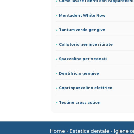
Come lavare i denti con l'apparecch
Mentadent White Now
Tantum verde gengive
Collutorio gengive ritirate
Spazzolino per neonati
Dentifricio gengive
Copri spazzolino elettrico
Testine cross action
Home
Estetica dentale
Igiene o