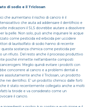
lfato di sodio e il Triclosan
ci che aumentano il rischio di cancro è il
un tensioattivo che aiuta ad addensare il dentifricio e
e indicazioni il SLS dovrebbe aiutare a dissolvere
per la pelle. Non solo, può anche inquinare le acque
tilizzato come pesticida ed erbicida per uccidere
ttori di laurilsolfato di sodio hanno di recente
 questa sostanza chimica come pesticida per
o un rifiuto. Del resto anche il processo produttivo
ante poiché immette nell’ambiente composti
o cancerogeni. Meglio quindi evitare i prodotti con
be concorrere al cancro e a problemi dentali e
are assolutamente anche il Triclosan, un prodotto
he nei dentifrici. E’ un prodotto chimico dalle forti
a che è stato recentemente collegato anche a molti
infatti la tiroide e va considerato come un
vocare il cancro.
i
e ingredienti a rischio è in continua evoluzione e il