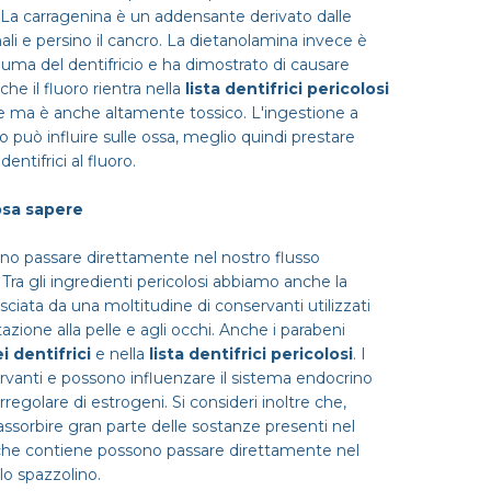
o. La carragenina è un addensante derivato dalle
li e persino il cancro. La dietanolamina invece è
hiuma del dentifricio e ha dimostrato di causare
che il fluoro rientra nella
lista dentifrici pericolosi
rie ma è anche altamente tossico. L'ingestione a
o può influire sulle ossa, meglio quindi prestare
ntifrici al fluoro.
cosa sapere
ono passare direttamente nel nostro flusso
Tra gli ingredienti pericolosi abbiamo anche la
ciata da una moltitudine di conservanti utilizzati
tazione alla pelle e agli occhi. Anche i parabeni
i dentifrici
e nella
lista dentifrici pericolosi
. I
vanti e possono influenzare il sistema endocrino
irregolare di estrogeni. Si consideri inoltre che,
assorbire gran parte delle sostanze presenti nel
e che contiene possono passare direttamente nel
lo spazzolino.