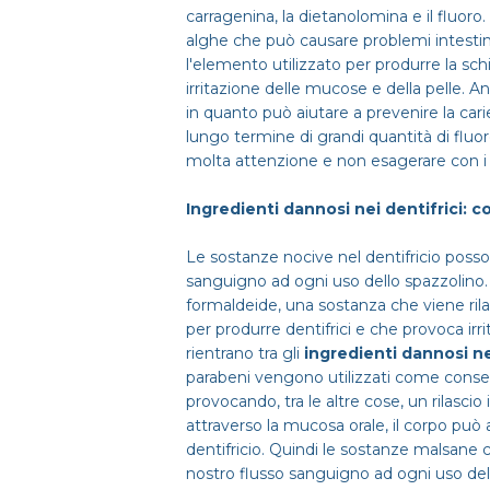
carragenina, la dietanolomina e il fluor
alghe che può causare problemi intestina
l'elemento utilizzato per produrre la sc
irritazione delle mucose e della pelle. An
in quanto può aiutare a prevenire la ca
lungo termine di grandi quantità di fluor
molta attenzione e non esagerare con i de
Ingredienti dannosi nei dentifrici: 
Le sostanze nocive nel dentifricio poss
sanguigno ad ogni uso dello spazzolino. 
formaldeide, una sostanza che viene rilas
per produrre dentifrici e che provoca irri
rientrano tra gli
ingredienti dannosi ne
parabeni vengono utilizzati come conser
provocando, tra le altre cose, un rilascio 
attraverso la mucosa orale, il corpo può 
dentifricio. Quindi le sostanze malsan
nostro flusso sanguigno ad ogni uso del