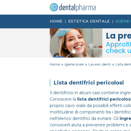
HOME
ESTETICA DENTALE
IGIENE
La pr
Approfi
check u
»
»
»
Home
Igiene orale
Lavare i denti
Lista dent
Lista dentifrici pericolosi
Il dentifricio in alcuni casi contiene ing
Conoscere la
lista dentifrici pericolos
proprio cavo orale da possibili effetti co
moltitudine di componenti tra i dentifric
nell’elenco dentifrici da evitare. Gli
ingre
conoscerli aiuta a prevenire problemi e a 