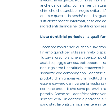
specifiche esigenze. Pochi lo sanno ma 
anche dei dentifrici con elementi natur
chimiche che sarebbe meglio evitare. L’
errato e questo sia perché non si seguono
sufficientemente informati, cosa che ac
ingredienti dannosi nei dentifrici non res
Lista dentifrici pericolosi: a quali f
Facciamo molti errori quando ci laviamo 
finiamo quindi per utilizzare malo lo spa
Tuttavia, ci sono anche altri pericoli po
adatti o, peggio ancora, potrebbero ess
non ingoiamo il dentifricio, attraverso l
sostanze che compongono il dentifricio.
prodotti chimici abrasivi, una moltitudin
essere davvero dannosi per la nostra sal
rientrano prodotti che sono potenzialment
petrolio. Anche se il dentifricio viene 
sempre vera. Un dentifricio potrebbe ave
sono stati lavorati chimicamente e sinte