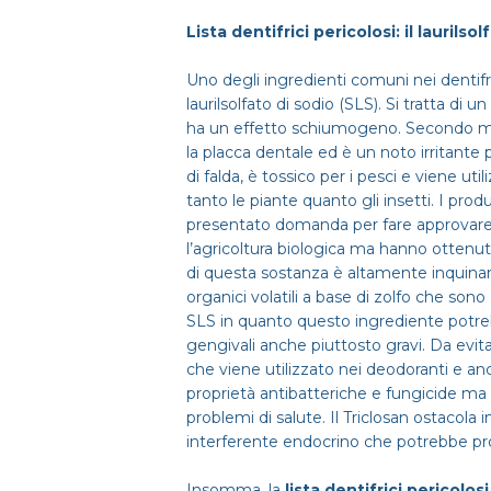
Lista dentifrici pericolosi: il laurilso
Uno degli ingredienti comuni nei dentifri
laurilsolfato di sodio (SLS). Si tratta di 
ha un effetto schiumogeno. Secondo molt
la placca dentale ed è un noto irritante 
di falda, è tossico per i pesci e viene u
tanto le piante quanto gli insetti. I produ
presentato domanda per fare approvare
l’agricoltura biologica ma hanno ottenut
di questa sostanza è altamente inquin
organici volatili a base di zolfo che son
SLS in quanto questo ingrediente potreb
gengivali anche piuttosto gravi. Da evit
che viene utilizzato nei deodoranti e anc
proprietà antibatteriche e fungicide m
problemi di salute. Il Triclosan ostacola 
interferente endocrino che potrebbe pro
Insomma, la
lista dentifrici pericolos