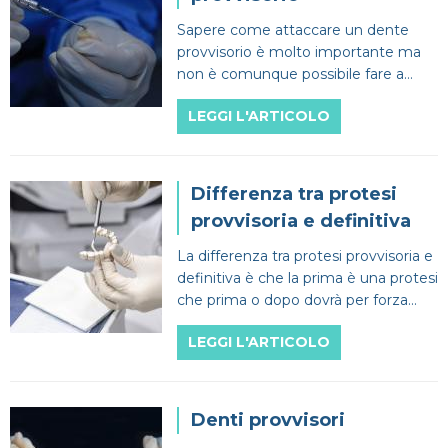
Sapere come attaccare un dente
provvisorio è molto importante ma
non è comunque possibile fare a
meno del dentista se si vogliono
LEGGI L'ARTICOLO
evitare dei problemi.
Differenza tra protesi
provvisoria e definitiva
La differenza tra protesi provvisoria e
definitiva è che la prima è una protesi
che prima o dopo dovrà per forza
essere sostituita mentre la seconda
LEGGI L'ARTICOLO
no.
Denti provvisori