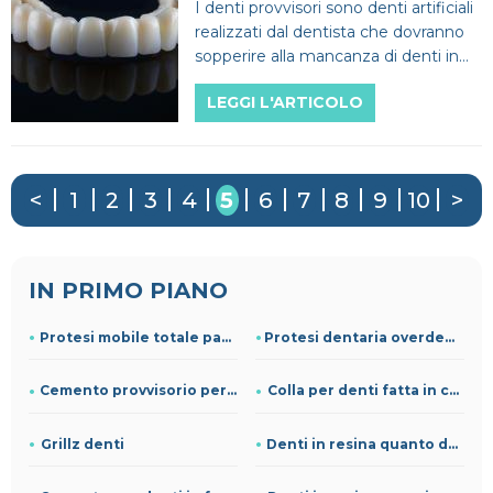
I denti provvisori sono denti artificiali
realizzati dal dentista che dovranno
sopperire alla mancanza di denti in
un paziente per un periodo di tempo
LEGGI L'ARTICOLO
limitato.
<
1
2
3
4
5
6
7
8
9
10
>
IN PRIMO PIANO
Protesi mobile totale passaggi
Protesi dentaria overdenture prezzi
Cemento provvisorio per denti
Colla per denti fatta in casa
Grillz denti
Denti in resina quanto durano