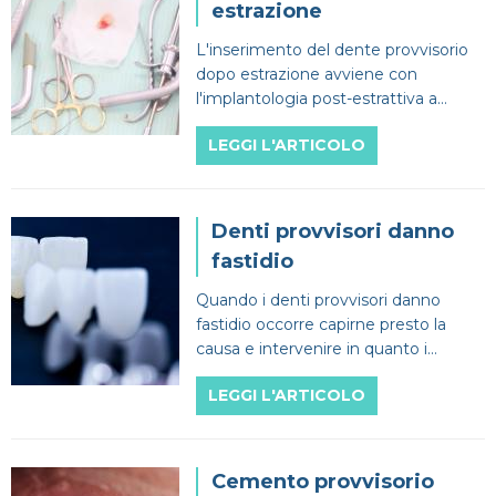
estrazione
L'inserimento del dente provvisorio
dopo estrazione avviene con
l'implantologia post-estrattiva a
carico immediato in modo rapido e
LEGGI L'ARTICOLO
sicuro per il paziente.
Denti provvisori danno
fastidio
Quando i denti provvisori danno
fastidio occorre capirne presto la
causa e intervenire in quanto i
problemi potrebbero poi riverberarsi
LEGGI L'ARTICOLO
sui denti definitivi.
Cemento provvisorio