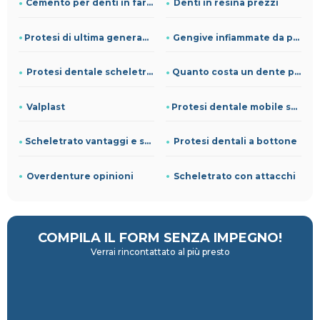
Cemento per denti in farmacia
Denti in resina prezzi
Protesi di ultima generazione prezzi
Gengive infiammate da protesi
Protesi dentale scheletrata
Quanto costa un dente provvisorio
Valplast
Protesi dentale mobile senza palato
Scheletrato vantaggi e svantaggi
Protesi dentali a bottone
Overdenture opinioni
Scheletrato con attacchi
COMPILA IL FORM
SENZA IMPEGNO!
Verrai rincontattato al più presto