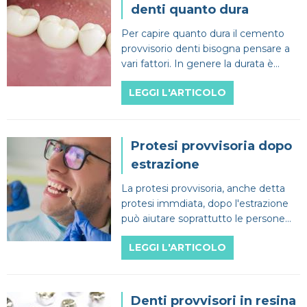
denti quanto dura
Per capire quanto dura il cemento
provvisorio denti bisogna pensare a
vari fattori. In genere la durata è
limitata in quando si dovrà andare dal
LEGGI L'ARTICOLO
dentista.
Protesi provvisoria dopo
estrazione
La protesi provvisoria, anche detta
protesi immdiata, dopo l'estrazione
può aiutare soprattutto le persone
che hanno una storia di denti e
LEGGI L'ARTICOLO
gengive sensibili.
Denti provvisori in resina