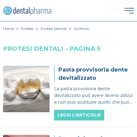
»
»
»
HOME
Home
Protesi
Protesi Dentali
Archivio
ESTETICA DENTALE
PROTESI DENTALI - PAGINA 5
Corona dentale
IGIENE ORALE
Pasta provvisoria dente
Igiene orale
Faccette Dentali
devitalizzato
ORTODONZIA
La pasta provvisoria dente
Apparecchio
Lavare i denti
Intarsio dentale
devitalizzato può avere diversi utilizzi
PATOLOGIE
e non può sostituire quello che può
Alitosi
Endodonzia
Pulizia denti
Sbiancamento denti
fare il dentista per una soluzione
PROTESI
LEGGI L'ARTICOLO
definitiva.
Dentiera
Bruxismo
Ortodonzia
SPECIALISTI