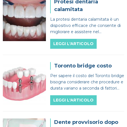
Protesi dentaria
Dentista
Impianti
Infezione denti
calamitata
CERCA
La protesi dentaria calamitata è un
Estero
Ponte dentale
Mal di denti
dispositivo efficace che consente di
migliorare e assistere nel
Impianti dentali
Protesi Dentali
mantenimento di protesi totali in
LEGGI L'ARTICOLO
pazienti edentuli.
Sbiancamento dentale
Toronto bridge costo
Per sapere il costo del Toronto bridge
bisogna considerare che procedure e
durata variano a seconda di fattori
che dovranno essere ponderati dal
LEGGI L'ARTICOLO
dentista.
Dente provvisorio dopo