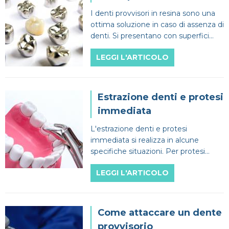
I denti provvisori in resina sono una
ottima soluzione in caso di assenza di
denti. Si presentano con superfici
omogenee e garantiscono una
LEGGI L'ARTICOLO
buona estetica.
Estrazione denti e protesi
immediata
L'estrazione denti e protesi
immediata si realizza in alcune
specifiche situazioni. Per protesi
immediata si intende una protesi
LEGGI L'ARTICOLO
posizionata dopo l'estrazione.
Come attaccare un dente
provvisorio