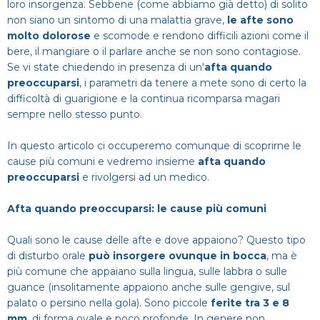
loro insorgenza. Sebbene (come abbiamo già detto) di solito
Dentista
Impianti
Infezione denti
non siano un sintomo di una malattia grave,
le afte sono
CERCA
molto dolorose
e scomode e rendono difficili azioni come il
Estero
Ponte dentale
bere, il mangiare o il parlare anche se non sono contagiose.
Mal di denti
Se vi state chiedendo in presenza di un'
afta quando
preoccuparsi
, i parametri da tenere a mete sono di certo la
Impianti dentali
Protesi Dentali
difficoltà di guarigione e la continua ricomparsa magari
sempre nello stesso punto.
Sbiancamento dentale
In questo articolo ci occuperemo comunque di scoprirne le
cause più comuni e vedremo insieme
afta quando
preoccuparsi
e rivolgersi ad un medico.
Afta quando preoccuparsi: le cause più comuni
Quali sono le cause delle afte e dove appaiono? Questo tipo
di disturbo orale
può insorgere ovunque in bocca
, ma è
più comune che appaiano sulla lingua, sulle labbra o sulle
guance (insolitamente appaiono anche sulle gengive, sul
palato o persino nella gola). Sono piccole
ferite tra 3 e 8
mm
, di forma ovale e poco profonde. In genere non