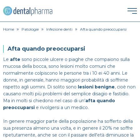
»
»
»
HOME
Home
Patologie
Infezione denti
Afta quando preoccuparsi
ESTETICA DENTALE
Afta quando preoccuparsi
Corona dentale
Le
afte
sono piccole ulcere o piaghe che compaiono sulla
IGIENE ORALE
mucosa della bocca, sono lesioni molto comuni che
normalmente colpiscono le persone tra i 10 ei 40 anni. Le
Igiene orale
Faccette Dentali
donne, in generale, hanno maggiori probabilità di soffrirne
ORTODONZIA
rispetto agli uomini. Di solito sono
lesioni benigne
, cioè non
Apparecchio
Lavare i denti
Intarsio dentale
causano molti più problemi del semplice disagio e fastidio.
PATOLOGIE
Ma in molti si chiedono nel caso di un'
afta quando
preoccuparsi
e rivolgersi a un medico.
Alitosi
Endodonzia
Pulizia denti
Sbiancamento denti
PROTESI
In genere maggior parte della popolazione ha sofferto della
Dentiera
Bruxismo
Ortodonzia
sua presenza almeno una volta, e in genere il 20% ne soffre
SPECIALISTI
ripetutamente, anche se con il passare dell'età diminuisce la