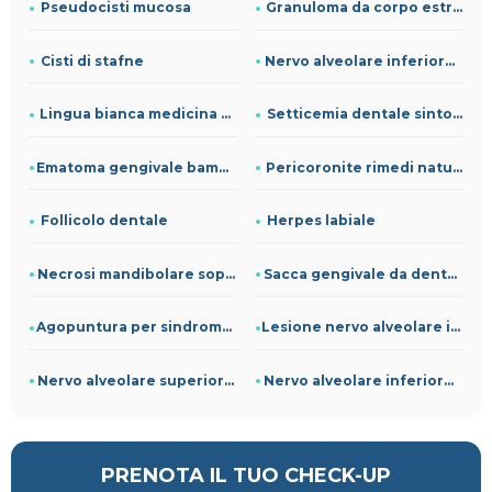
Pseudocisti mucosa
Granuloma da corpo estraneo
Cisti di stafne
Nervo alveolare inferiore decorso
Lingua bianca medicina cinese
Setticemia dentale sintomi
Ematoma gengivale bambino dopo caduta
Pericoronite rimedi naturali
Follicolo dentale
Herpes labiale
Necrosi mandibolare sopravvivenza
Sacca gengivale da dente del giudizio
Agopuntura per sindrome bocca urente
Lesione nervo alveolare inferiore danno biologico
Nervo alveolare superiore infiammato
Nervo alveolare inferiore infiammato
PRENOTA IL TUO CHECK-UP