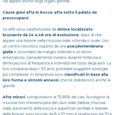
se appare anche negli organi genitali.
Cause gravi afta in bocca: afta sotto il palato da
preoccuparsi
Le afte sono caratterizzate da
dolore localizzato
bruciante da 24 a 48 ore di evoluzione
, dopo di che
appare una lesione nella mucosa orale, rotonda o ovale, con
un centro necrotico coperto da una
pseudomembrana
gialla
e circondato da margini sollevati e un alone
eritematoso. Generalmente iniziano durante l'infanzia e
diminuiscono di frequenza e intensità nel corso degli anni. La
loro comparsa dopo i 30 anni, potrebbe suggerire eziologie
più complesse. In letteratura sono
classificati in base alla
loro forma e sintomi annessi
, che ne stabiliscono anche la
gravità.
Afte minori
: corrispondono al 75-85% dei casi. Avvolgono la
mucosa non cheratinizzata del cavo orale (labbra, mucosa
orale, pavimento della bocca e superficie ventrale e laterale
della lingua), sono piccole da 8 a 10 mm e guariscono tra 10 e