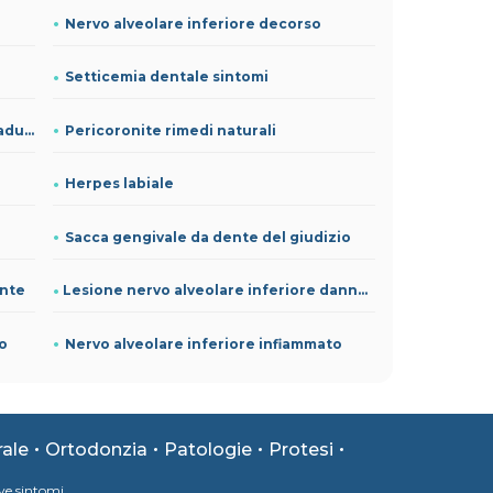
Nervo alveolare inferiore decorso
Setticemia dentale sintomi
Ematoma gengivale bambino dopo caduta
Pericoronite rimedi naturali
Herpes labiale
Sacca gengivale da dente del giudizio
ente
Lesione nervo alveolare inferiore danno biologico
to
Nervo alveolare inferiore infiammato
rale
Ortodonzia
Patologie
Protesi
ve sintomi