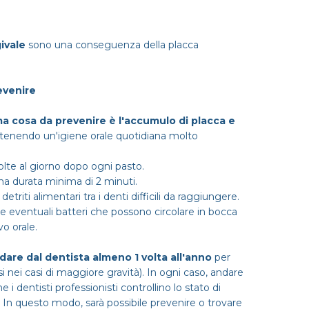
ivale
sono una conseguenza della placca
evenire
ma cosa da prevenire è l'accumulo di placca e
tenendo un'igiene orale quotidiana molto
 volte al giorno dopo ogni pasto.
una durata minima di 2 minuti.
 detriti alimentari tra i denti difficili da raggiungere.
re eventuali batteri che possono circolare in bocca
vo orale.
dare dal dentista almeno 1 volta all'anno
per
i nei casi di maggiore gravità). In ogni caso, andare
i dentisti professionisti controllino lo stato di
. In questo modo, sarà possibile prevenire o trovare