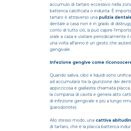
accumulo di tartaro eccessivo nella zona 
batterica calcificata o indurita. È impo
tartaro è attraverso una
pulizia dental
dentale a casa non è in grado di distrugg
conto di tutto ciò, si può capire l'impo
orale a casa e visitare periodicamente il
una volta all'anno è un gesto che aiuterà
gengivale.
Infezione gengive come riconoscere
Quando saliva, cibo e liquidi sono unifica
ad accumularsi tra la giunzione dei denti
appiccicosa e giallastra chiamata placca
la comparsa di cavità e genera alito catti
di infezione gengivale e più a lungo ri
(parodontite).
Allo stesso modo, una
cattiva abitudin
di tartaro, che è la placca batterica ind