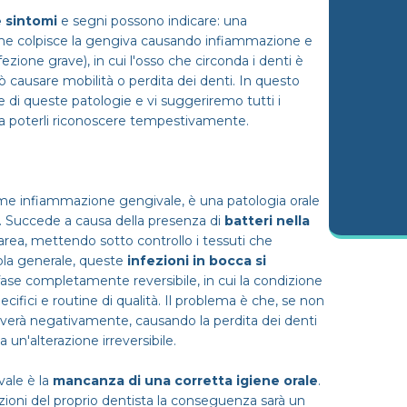
e sintomi
e segni possono indicare: una
), che colpisce la gengiva causando infiammazione e
fezione grave), in cui l'osso che circonda i denti è
causare mobilità o perdita dei denti. In questo
e di queste patologie e vi suggeriremo tutti i
 poterli riconoscere tempestivamente.
me infiammazione gengivale, è una patologia orale
o. Succede a causa della presenza di
batteri nella
l'area, mettendo sotto controllo i tessuti che
ola generale, queste
infezioni in bocca si
 fase completamente reversibile, in cui la condizione
ifici e routine di qualità. Il problema è che, se non
volverà negativamente, causando la perdita dei denti
a un'alterazione irreversibile.
vale è la
mancanza di una corretta igiene orale
.
ruzioni del proprio dentista la conseguenza sarà un