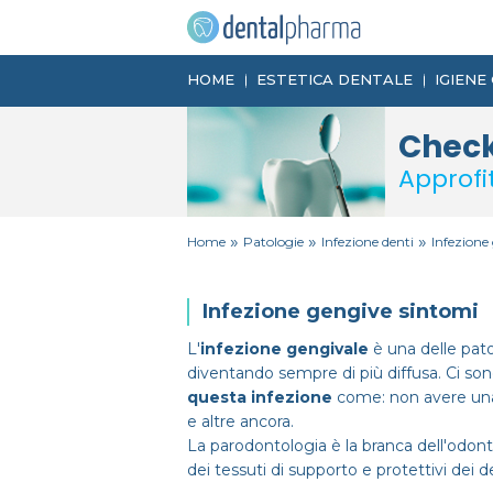
HOME
ESTETICA DENTALE
IGIENE
Check
Approfi
»
»
»
Home
Patologie
Infezione denti
Infezione
Infezione gengive sintomi
L'
infezione gengivale
è una delle patol
diventando sempre di più diffusa. Ci son
questa infezione
come: non avere una d
e altre ancora.
La parodontologia è la branca dell'odont
dei tessuti di supporto e protettivi dei de