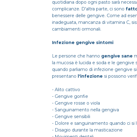
quotidiana dopo ogni pasto sarà necessa
complicanze. D'altra parte, ci sono
fatto
benessere delle gengive. Come ad esem
inadeguata, mancanza di vitamina C, sis
cambiamenti ormonali.
Infezione gengive sintomi
Le persone che hanno
gengive sane
m
la mucosa è lucida e soda e le gengive s
quando parliamo di infezione gengive sin
presentano
l'infezione
si possono veri
- Alito cattivo
- Gengive gonfie
- Gengive rosse o viola
- Sanguinamento nella gengiva
- Gengive sensibili
- Dolore e sanguinamento quando ci si l
- Disagio durante la masticazione
- Movimenti dentali