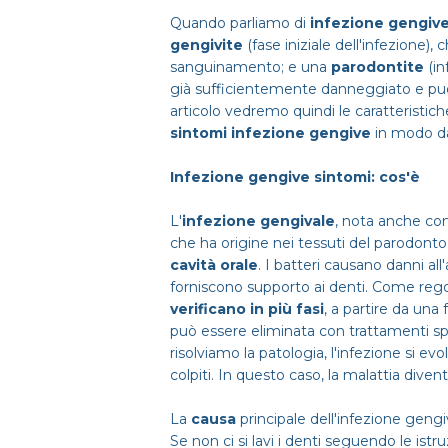
Quando parliamo di
infezione gengiv
gengivite
(fase iniziale dell'infezione
sanguinamento; e una
parodontite
(in
già sufficientemente danneggiato e può 
articolo vedremo quindi le caratteristich
sintomi infezione gengive
in modo da
Infezione gengive sintomi: cos'è
L'
infezione gengivale
, nota anche co
che ha origine nei tessuti del parodont
cavità orale
. I batteri causano danni al
forniscono supporto ai denti. Come reg
verificano in più fasi
, a partire da una
può essere eliminata con trattamenti spec
risolviamo la patologia, l'infezione si e
colpiti. In questo caso, la malattia divent
La
causa
principale dell'infezione gengi
Se non ci si lavi i denti seguendo le ist