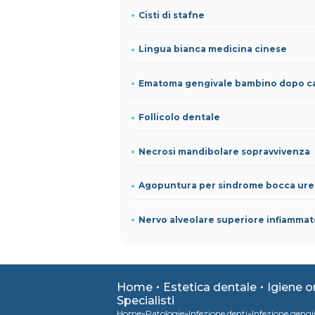
Cisti di stafne
Lingua bianca medicina cinese
Follicolo dentale
Necrosi mandibolare sopravvivenza
Agopuntura per sindrome bocca ur
Nervo alveolare superiore infiamma
Home
Estetica dentale
Igiene o
Specialisti
»
»
»
Home
Patologie
Infezione denti
Infezione gengi