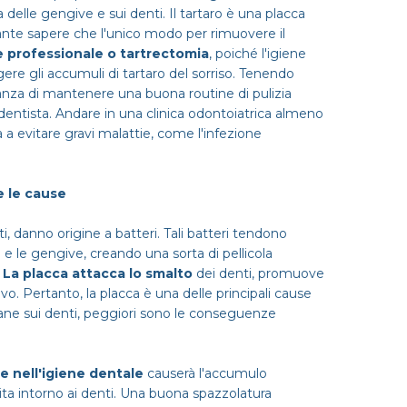
delle gengive e sui denti. Il tartaro è una placca
rtante sapere che l'unico modo per rimuovere il
e professionale o tartrectomia
, poiché l'igiene
ere gli accumuli di tartaro del sorriso. Tenendo
rtanza di mantenere una buona routine di pulizia
 dentista. Andare in una clinica odontoiatrica almeno
 a evitare gravi malattie, come l'infezione
 le cause
ti, danno origine a batteri. Tali batteri tendono
 e le gengive, creando una sorta di pellicola
.
La placca attacca lo smalto
dei denti, promuove
vo. Pertanto, la placca è una delle principali cause
mane sui denti, peggiori sono le conseguenze
e nell'igiene dentale
causerà l'accumulo
urita intorno ai denti. Una buona spazzolatura