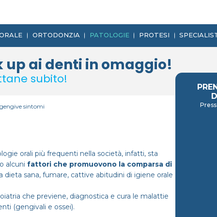
 ORALE
ORTODONZIA
PATOLOGIE
PROTESI
SPECIALIS
 up ai denti in omaggio!
ttane subito!
PRE
D
Press
 gengive sintomi
ogie orali più frequenti nella società, infatti, sta
o alcuni
fattori che promuovono la comparsa di
ieta sana, fumare, cattive abitudini di igiene orale
oiatria che previene, diagnostica e cura le malattie
nti (gengivali e ossei).